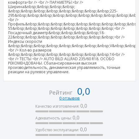
комфорта<br /> <br /> ПАРАМЕТРЫ:<br />
Ширина&nbsp;&nbsp;&nbsp;&nbsp;
&nbsp;&nbsp;&nbsp;&nbsp;&nbsp;&nbsp;&nbsp;&nbsp;225-
295&nbsp;&nbsp;&nbsp;&nbsp;&nbsp;&nbsp;&nbsp;&nbsp;&nbsp;&nbs
<br />
Профиль&nbsp;&nbsp;&nbsp;&nbsp;&nbsp;&nbsp;&nbsp;&nbsp;&nbsp;
55&nbsp;&nbsp;&nbsp;&nbsp;&nbsp;&nbsp;&nbsp;&nbsp;<br />
Посадочный диаметр&nbsp;&nbsp;&nbsp;&nbsp;18-
22&nbsp;&nbsp;&nbsp;&nbsp;&nbsp;&nbsp;&nbsp;&nbsp;<br />
Индексы скорости
&nbsp;&nbsp;&nbsp;&nbsp;&nbsp;&nbsp;&nbsp;&nbsp;V&nbsp;&nbsp;
<br /> Кол-во размеров
&nbsp;&nbsp;&nbsp;&nbsp;&nbsp;&nbsp;&nbsp;&nbsp;16<br />
<br /> ТЕСТЫ <br /> AUTO BILD ALLRAD 235/60 R18. ОСОБО
РЕКОМЕНДОВАНЫ. Сбалансированная высокая
производительность, динамическая управляемость, точные
реакции на рулевое управление.
0,0
Рейтинг
0 отзывов
0,0
Качество изготовления:
0,0
Адекватность цены:
0,0
Удобство эксплуатации: