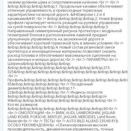
низким уровнем шума и сопротивлением качению.<br /> <br />
&nbsp;&nbsp;&nbsp;&nbsp;1. Продольные канавки обеспечивают
отличную управляемость и превосходные тормозные
характеристики на мокрой дороге. &#40;версии с 2 и 4
канавками&#41;<br /> &nbsp;&nbsp;&nbsp;&nbsp;2. Новая форма
профиля гарантирует четкость реакций на рулевое управление
на сухой поверхности.<br /> &nbsp;&nbsp;&nbsp;&nbsp;3.
Направленный симметричный рисунок протектора с модульной
геометрией блоков и расположением ламелей придают
улучшенную управляемость на заснеженной дороге и
обеспечивают короткий тормозной путь в зимних условиях.<br />
&nbsp;&nbsp;&nbsp;&nbsp;4. Новый состав резиновой смеси
протектора и инновационные материалы позволяют снизить
расход топлива и обеспечивают максимальное сцепление на
заснеженных и мокрых дорогах.<br /> <br /> ПАРАМЕТРЫ:<br />
Ширина&nbsp;&nbsp;&nbsp;&nbsp;
&nbsp;&nbsp;&nbsp;&nbsp;&nbsp;&nbsp;&nbsp;&nbsp;215-
325&nbsp;&nbsp;&nbsp;&nbsp;&nbsp;&nbsp;&nbsp;&nbsp;&nbsp;&nbs
<br />
Профиль&nbsp;&nbsp;&nbsp;&nbsp;&nbsp;&nbsp;&nbsp;&nbsp;&nbsp;
65&nbsp;&nbsp;&nbsp;&nbsp;<br /> Посадочный
диаметр&nbsp;&nbsp;&nbsp;&nbsp;17-
22&nbsp;&nbsp;&nbsp;&nbsp;<br /> Индексы скорости
&nbsp;&nbsp;&nbsp;&nbsp;&nbsp;&nbsp;&nbsp;&nbsp;H-
W&nbsp;&nbsp;&nbsp;&nbsp;&nbsp;&nbsp;&nbsp;&nbsp;<br />
Кол-во размеров
&nbsp;&nbsp;&nbsp;&nbsp;&nbsp;&nbsp;&nbsp;&nbsp;60<br />
<br /> ОМОЛОГАЦИИ <br /> BMW, AUDI, LAMBORGHINI, JAGUAR-
LAND ROVER, PORSCHE, BENTLEY, JAGUAR, MERCEDES, Land Rover,
Maserati<br /> <br /> ТЕСТЫ <br /> AUTO BILD ALLRAD 235/60 R18.
ОСОБО РЕКОМЕНДОВАНЫ. «Сбалансированная высокая
производительность, динамическая управляемость, точные