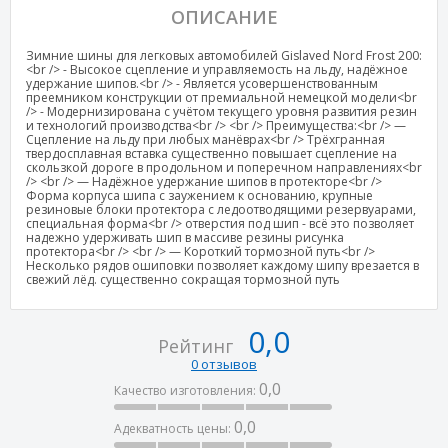
ОПИСАНИЕ
Зимние шины для легковых автомобилей Gislaved Nord Frost 200:
<br /> - Высокое сцепление и управляемость на льду, надёжное
удержание шипов.<br /> - Является усовершенствованным
преемником конструкции от премиальной немецкой модели<br
/> - Модернизирована с учётом текущего уровня развития резин
и технологий производства<br /> <br /> Преимущества:<br /> —
Сцепление на льду при любых манёврах<br /> Трёхгранная
твердосплавная вставка существенно повышает сцепление на
скользкой дороге в продольном и поперечном направлениях<br
/> <br /> — Надёжное удержание шипов в протекторе<br />
Форма корпуса шипа с заужением к основанию, крупные
резиновые блоки протектора с ледоотводящими резервуарами,
специальная форма<br /> отверстия под шип - всё это позволяет
надежно удерживать шип в массиве резины рисунка
протектора<br /> <br /> — Короткий тормозной путь<br />
Несколько рядов ошиповки позволяет каждому шипу врезается в
свежий лёд. существенно сокращая тормозной путь
0,0
Рейтинг
0 отзывов
0,0
Качество изготовления:
0,0
Адекватность цены: