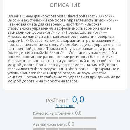
ОПИСАНИЕ
Зимние шины для кроссоверов Gislaved Soft Frost 200:<br /> -
Высокий акустический комфорт и управляемость зимой.<br /> -
Резиновая смесь для северных широт<br /> - Высокая
стабильность управления и эффективность торможения на
заснеженной дороге<br /> <br /> Преимущества:<br /> —
Множество ламелей и мягкая резиновая смесь для северных
широт<br /> Создаёт «снежные карманы» и грани зацепления,
повышая сцепление на снегу. Автомобиль лучше управляется на
заснеженной дороге. Тормозной путь сокращается, а разгон
более динамичный.<br /> <br /> — Сочетание узких ламелей и
оптимизированное расположение резиновых блоков<br />
Увеличенное пятно контакта и укороченный тормозной путь на
мокрой дороге. Повышается управляемость на зимней дороге.
Увеличивается<br /> ресурс шины.<br /> <br /> — Продольные и
угловые канавки<br /> Быстрое отведение воды из пятна
контакта. Сохраняет стабильность управления при движении по
мокрой дороге и на скорости на трассе.
0,0
Рейтинг
0 отзывов
0,0
Качество изготовления:
0,0
Адекватность цены: