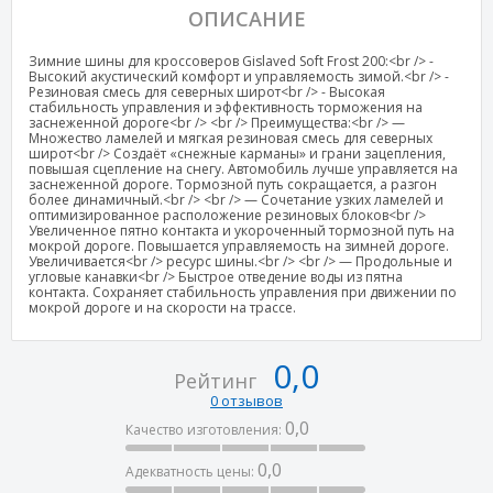
ОПИСАНИЕ
Зимние шины для кроссоверов Gislaved Soft Frost 200:<br /> -
Высокий акустический комфорт и управляемость зимой.<br /> -
Резиновая смесь для северных широт<br /> - Высокая
стабильность управления и эффективность торможения на
заснеженной дороге<br /> <br /> Преимущества:<br /> —
Множество ламелей и мягкая резиновая смесь для северных
широт<br /> Создаёт «снежные карманы» и грани зацепления,
повышая сцепление на снегу. Автомобиль лучше управляется на
заснеженной дороге. Тормозной путь сокращается, а разгон
более динамичный.<br /> <br /> — Сочетание узких ламелей и
оптимизированное расположение резиновых блоков<br />
Увеличенное пятно контакта и укороченный тормозной путь на
мокрой дороге. Повышается управляемость на зимней дороге.
Увеличивается<br /> ресурс шины.<br /> <br /> — Продольные и
угловые канавки<br /> Быстрое отведение воды из пятна
контакта. Сохраняет стабильность управления при движении по
мокрой дороге и на скорости на трассе.
0,0
Рейтинг
0 отзывов
0,0
Качество изготовления:
0,0
Адекватность цены: