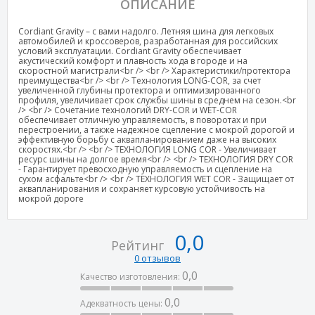
ОПИСАНИЕ
Cordiant Gravity – с вами надолго. Летняя шина для легковых
автомобилей и кроссоверов, разработанная для российских
условий эксплуатации. Cordiant Gravity обеспечивает
акустический комфорт и плавность хода в городе и на
скоростной магистрали<br /> <br /> Характеристики/протектора
преимущества<br /> <br /> Технология LONG-COR, за счет
увеличенной глубины протектора и оптимизированного
профиля, увеличивает срок службы шины в среднем на сезон.<br
/> <br /> Сочетание технологий DRY-COR и WET-COR
обеспечивает отличную управляемость, в поворотах и при
перестроении, а также надежное сцепление с мокрой дорогой и
эффективную борьбу с аквапланированием даже на высоких
скоростях.<br /> <br /> ТЕХНОЛОГИЯ LONG COR - Увеличивает
ресурс шины на долгое время<br /> <br /> ТЕХНОЛОГИЯ DRY COR
- Гарантирует превосходную управляемость и сцепление на
сухом асфальте<br /> <br /> ТЕХНОЛОГИЯ WET COR - Защищает от
аквапланирования и сохраняет курсовую устойчивость на
мокрой дороге
0,0
Рейтинг
0 отзывов
0,0
Качество изготовления:
0,0
Адекватность цены: