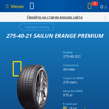
0
Меню
0
Перейти на старую версию сайта
Назад к списку
275-40-21 SAILUN ERANGE PREMIUM
Размер
275/40 R21
Сезонность
летняя
Скорость (MAX)
270 км/ч
Нагрузка (MAX)
975 кг
В наличии:
14 шт