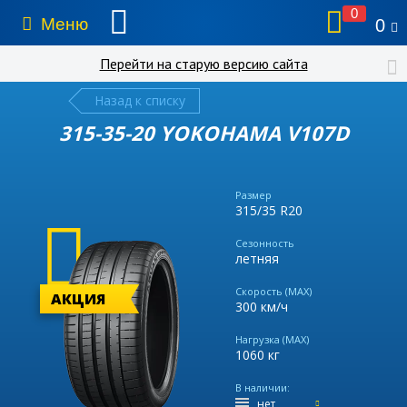
0
Меню
0
Перейти на старую версию сайта
Назад к списку
315-35-20 YOKOHAMA V107D
Размер
315/35 R20
Сезонность
летняя
Скорость (MAX)
АКЦИЯ
300 км/ч
Нагрузка (MAX)
1060 кг
В наличии:
нет