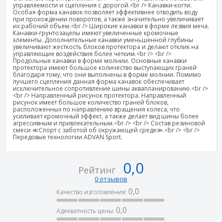
управляемости и сцепления с дорогой.<br /> Канавки-когти.
Особая форма канавок позволяет эффективнее отводить воду
при прохождении поворотов, а также значительно увеличивает
их рабочий объем.<br /> Широкие канавки в форме лезвия меча.
Канавки-грунтозацепы имеют увеличенные кромочные
элементы. Дополнительные канавки уменьшенной глубины
увеличивают жесткость блоков протектора и делают отклик на
управляющие воздействия более четким.<br /> <br />
Продольные канавки в форме молнии. Основные канавки
протектора имеют большое количество выступающих граней
благодаря тому, что они выполнены в форме молнии. Помимо
лучшего сцепления данная форма канавок обеспечивает
исключительное сопротивление шины аквапланированию.<br />
<br /> Направленный рисунок протектора. Направленный
рисунок имеет большое количество граней блоков,
расположенных по направлению вращения колеса, что
усиливает кромочный эффект, а также делает вид шины более
агрессивным и привлекательным.<br /> <br /> Состав резиновой
смеси ≪Спорт с заботой об окружающей среде≫.<br /> <br />
Передовые технологии ADVAN Sport.
0,0
Рейтинг
0 отзывов
0,0
Качество изготовления:
0,0
Адекватность цены: