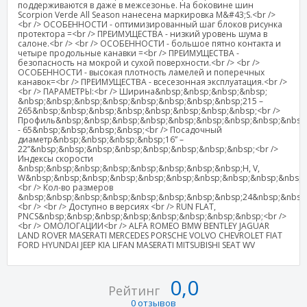
поддерживаются в даже в межсезонье. На боковине шин
Scorpion Verde All Season нанесена маркировка M&#43;S.<br />
<br /> ОСОБЕННОСТИ - оптимизированный шаг блоков рисунка
протектора =<br /> ПРЕИМУЩЕСТВА - низкий уровень шума в
салоне.<br /> <br /> ОСОБЕННОСТИ - большое пятно контакта и
четыре продольные канавки =<br /> ПРЕИМУЩЕСТВА -
безопасность на мокрой и сухой поверхности.<br /> <br />
ОСОБЕННОСТИ - высокая плотность ламелей и поперечных
канавок=<br /> ПРЕИМУЩЕСТВА - всесезонная эксплуатация.<br />
<br /> ПАРАМЕТРЫ:<br /> Ширина&nbsp;&nbsp;&nbsp;&nbsp;
&nbsp;&nbsp;&nbsp;&nbsp;&nbsp;&nbsp;&nbsp;&nbsp;215 –
265&nbsp;&nbsp;&nbsp;&nbsp;&nbsp;&nbsp;&nbsp;&nbsp;<br />
Профиль&nbsp;&nbsp;&nbsp;&nbsp;&nbsp;&nbsp;&nbsp;&nbsp;&nbsp
- 65&nbsp;&nbsp;&nbsp;&nbsp;<br /> Посадочный
диаметр&nbsp;&nbsp;&nbsp;&nbsp;16” –
22”&nbsp;&nbsp;&nbsp;&nbsp;&nbsp;&nbsp;&nbsp;&nbsp;<br />
Индексы скорости
&nbsp;&nbsp;&nbsp;&nbsp;&nbsp;&nbsp;&nbsp;&nbsp;H, V,
W&nbsp;&nbsp;&nbsp;&nbsp;&nbsp;&nbsp;&nbsp;&nbsp;&nbsp;&nbsp;
<br /> Кол-во размеров
&nbsp;&nbsp;&nbsp;&nbsp;&nbsp;&nbsp;&nbsp;&nbsp;24&nbsp;&nbsp
<br /> <br /> Доступно в версиях <br /> RUN FLAT,
PNCS&nbsp;&nbsp;&nbsp;&nbsp;&nbsp;&nbsp;&nbsp;&nbsp;<br />
<br /> ОМОЛОГАЦИИ<br /> ALFA ROMEO BMW BENTLEY JAGUAR
LAND ROVER MASERATI MERCEDES PORSCHE VOLVO CHEVROLET FIAT
FORD HYUNDAI JEEP KIA LIFAN MASERATI MITSUBISHI SEAT WV
0,0
Рейтинг
0 отзывов