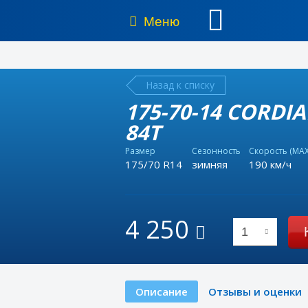
Меню
Назад к списку
175-70-14 CORDI
84T
Размер
Сезонность
Скорость (MAX
175/70 R14
зимняя
190 км/ч
4 250
1
Описание
Отзывы и оценки