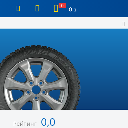
0
0
0,0
Рейтинг