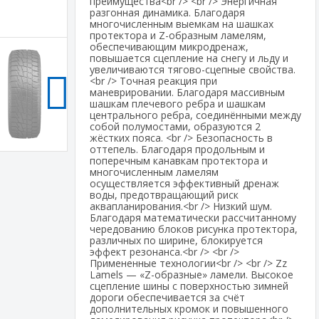
преимущества<br /> <br /> Энергичная
разгонная динамика. Благодаря
многочисленным выемкам на шашках
протектора и Z-образным ламелям,
обеспечивающим микродренаж,
повышается сцепление на снегу и льду и
увеличиваются тягово-сцепные свойства.
<br /> Точная реакция при
маневрировании. Благодаря массивным
шашкам плечевого ребра и шашкам
центрального ребра, соединёнными между
собой полумостами, образуются 2
жёстких пояса. <br /> Безопасность в
оттепель. Благодаря продольным и
поперечным канавкам протектора и
многочисленным ламелям
осуществляется эффективный дренаж
воды, предотвращающий риск
аквапланирования.<br /> Низкий шум.
Благодаря математически рассчитанному
чередованию блоков рисунка протектора,
различных по ширине, блокируется
эффект резонанса.<br /> <br />
Примененные технологии<br /> <br /> Zz
Lamels — «Z-образные» ламели. Высокое
сцепление шины с поверхностью зимней
дороги обеспечивается за счёт
дополнительных кромок и повышенного