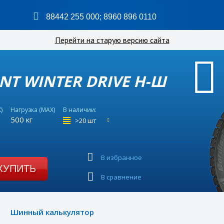
88442 255 000
;
8960 896 0110
Перейти на старую версию сайта
ANT WINTER DRIVE Н-Ш
)
Нагрузка (MAX)
В наличии:
500 кг
>20 шт
В избранное
КУПИТЬ
В сравнение
Шинный калькулятор