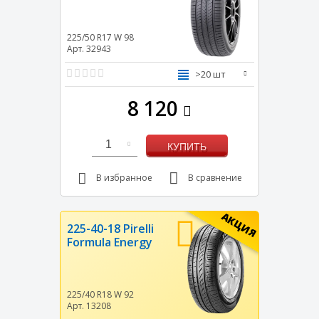
225/50 R17
W
98
Арт. 32943
>20 шт
8 120
1
КУПИТЬ
В избранное
В сравнение
АКЦИЯ
225-40-18 Pirelli
Formula Energy
225/40 R18
W
92
Арт. 13208