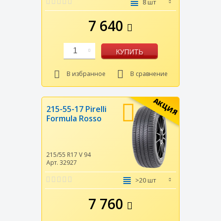
8 шт
7 640
1
КУПИТЬ
В избранное
В сравнение
АКЦИЯ
215-55-17 Pirelli
Formula Rosso
215/55 R17
V
94
Арт. 32927
>20 шт
7 760