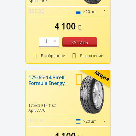
Арт. 11307
>20 шт
4 100
1
КУПИТЬ
В избранное
В сравнение
АКЦИЯ
175-65-14 Pirelli
Formula Energy
175/65 R14
T
82
Арт. 7770
>20 шт
4 100