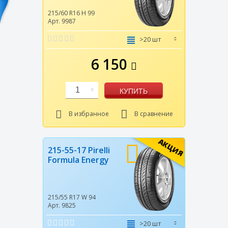
215/60 R16
H
99
Арт. 9987
>20 шт
6 150
1
КУПИТЬ
В избранное
В сравнение
АКЦИЯ
215-55-17 Pirelli
Formula Energy
215/55 R17
W
94
Арт. 9825
>20 шт