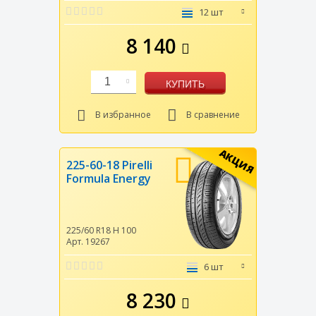
12 шт
8 140
1
КУПИТЬ
В избранное
В сравнение
АКЦИЯ
225-60-18 Pirelli
Formula Energy
225/60 R18
H
100
Арт. 19267
6 шт
8 230