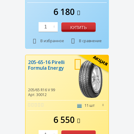
6 180
1
КУПИТЬ
В избранное
В сравнение
АКЦИЯ
205-65-16 Pirelli
Formula Energy
205/65 R16
V
99
Арт. 30012
11 шт
6 550