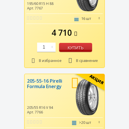
195/60 R15
H
88
Арт. 7767
16 шт
4 710
1
КУПИТЬ
В избранное
В сравнение
АКЦИЯ
205-55-16 Pirelli
Formula Energy
205/55 R16
V
94
Арт. 7766
>20 шт