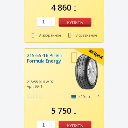
4 860
1
КУПИТЬ
В избранное
В сравнение
АКЦИЯ
215-55-16 Pirelli
Formula Energy
215/55 R16
W
97
Арт. 9941
>20 шт
5 750
1
КУПИТЬ