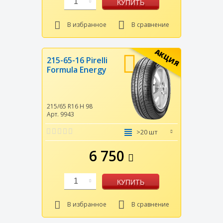
1
КУПИТЬ
В избранное
В сравнение
АКЦИЯ
215-65-16 Pirelli
Formula Energy
215/65 R16
H
98
Арт. 9943
>20 шт
6 750
1
КУПИТЬ
В избранное
В сравнение