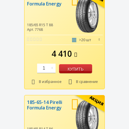
Formula Energy
185/65 R15
T
88
Арт. 7768
>20 шт
4 410
1
КУПИТЬ
В избранное
В сравнение
АКЦИЯ
185-65-14 Pirelli
Formula Energy
185/65 R14
T
86