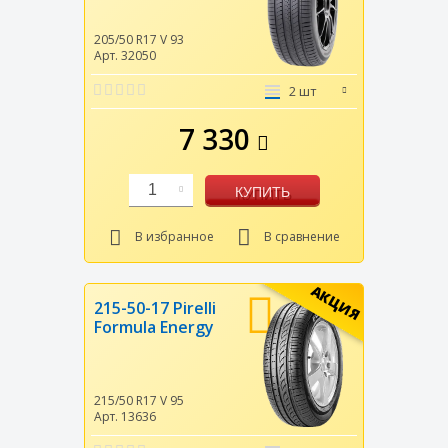
205/50 R17
V
93
Арт. 32050
2 шт
7 330
1
КУПИТЬ
В избранное
В сравнение
АКЦИЯ
215-50-17 Pirelli
Formula Energy
215/50 R17
V
95
Арт. 13636