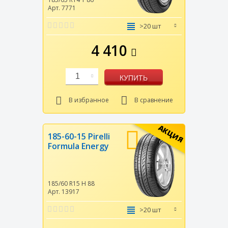
Арт. 7771
>20 шт
4 410
1
КУПИТЬ
В избранное
В сравнение
АКЦИЯ
185-60-15 Pirelli
Formula Energy
185/60 R15
H
88
Арт. 13917
>20 шт