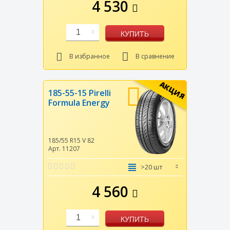
4 530
1
КУПИТЬ
В избранное
В сравнение
АКЦИЯ
185-55-15 Pirelli
Formula Energy
185/55 R15
V
82
Арт. 11207
>20 шт
4 560
1
КУПИТЬ