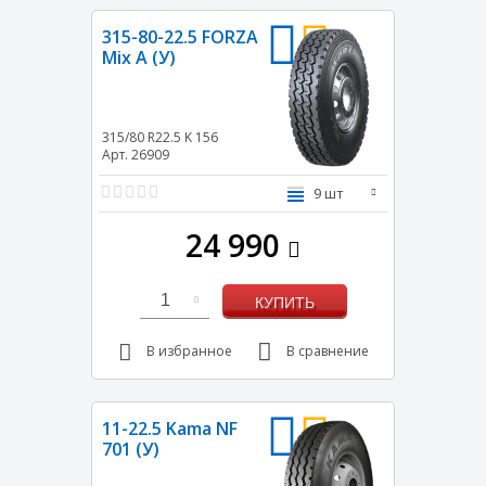
315-80-22.5 FORZA
Mix A (У)
315/80 R22.5
K
156
Арт. 26909
9 шт
24 990
1
КУПИТЬ
В избранное
В сравнение
11-22.5 Kama NF
701 (У)