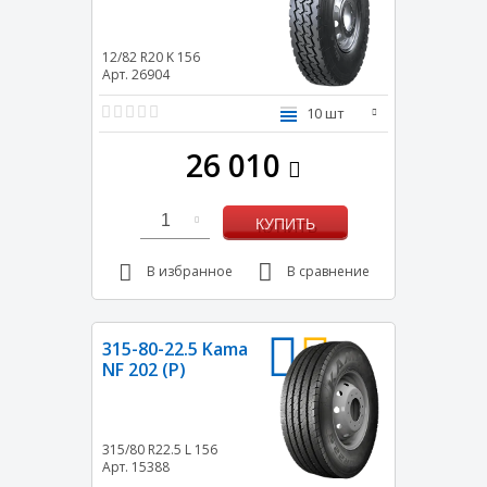
12/82 R20
K
156
Арт. 26904
10 шт
26 010
1
КУПИТЬ
В избранное
В сравнение
315-80-22.5 Kama
NF 202 (Р)
315/80 R22.5
L
156
Арт. 15388