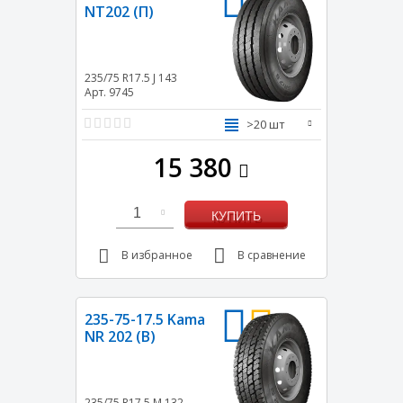
NT202 (П)
235/75 R17.5
J
143
Арт. 9745
>20 шт
15 380
1
КУПИТЬ
В избранное
В сравнение
235-75-17.5 Kama
NR 202 (В)
235/75 R17.5
M
132