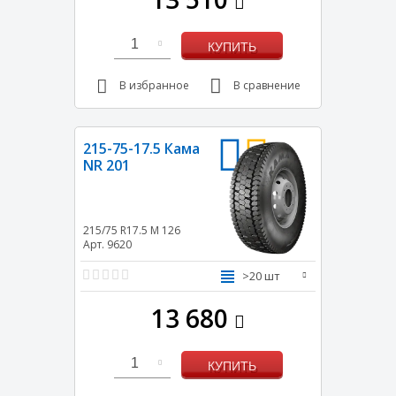
1
КУПИТЬ
В избранное
В сравнение
215-75-17.5 Кама
NR 201
215/75 R17.5
M
126
Арт. 9620
>20 шт
13 680
1
КУПИТЬ