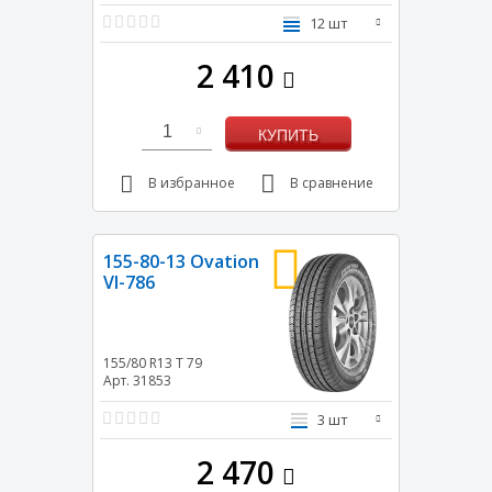
12 шт
2 410
1
КУПИТЬ
В избранное
В сравнение
155-80-13 Ovation
VI-786
155/80 R13
T
79
Арт. 31853
3 шт
2 470