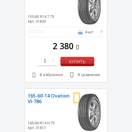
155/65 R14
T
75
Арт. 31830
4 шт
2 380
1
КУПИТЬ
В избранное
В сравнение
165-60-14 Ovation
VI-786
165/60 R14
H
75
Арт. 31817