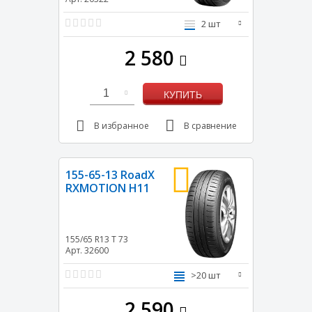
2 шт
2 580
1
КУПИТЬ
В избранное
В сравнение
155-65-13 RoadX
RXMOTION H11
155/65 R13
T
73
Арт. 32600
>20 шт
2 590