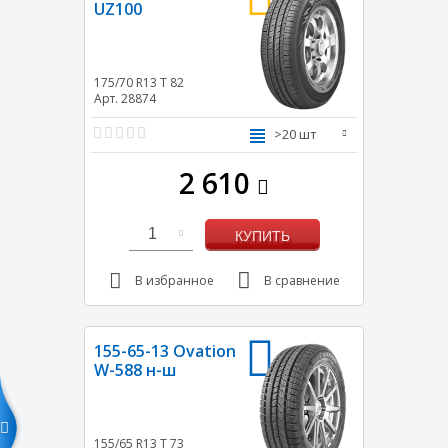
UZ100
175/70 R13
T
82
Арт. 28874
>20 шт
2 610
1
КУПИТЬ
В избранное
В сравнение
155-65-13 Ovation
W-588 н-ш
155/65 R13
T
73