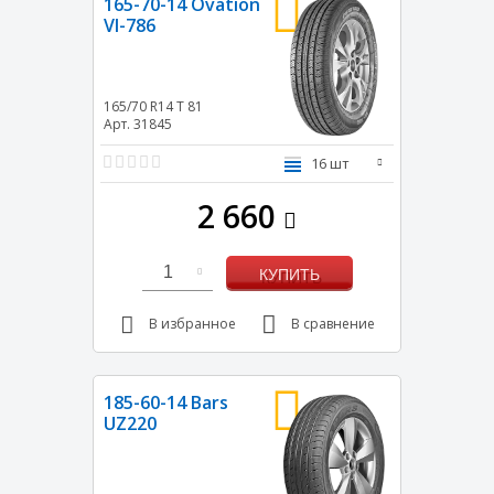
165-70-14 Ovation
VI-786
165/70 R14
T
81
Арт. 31845
16 шт
2 660
1
КУПИТЬ
В избранное
В сравнение
185-60-14 Bars
UZ220