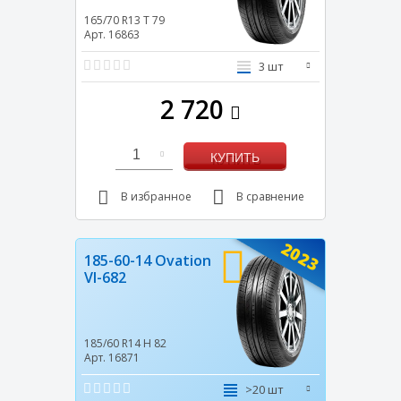
165/70 R13
T
79
Арт. 16863
3 шт
2 720
1
КУПИТЬ
В избранное
В сравнение
2023
185-60-14 Ovation
VI-682
185/60 R14
H
82
Арт. 16871
>20 шт