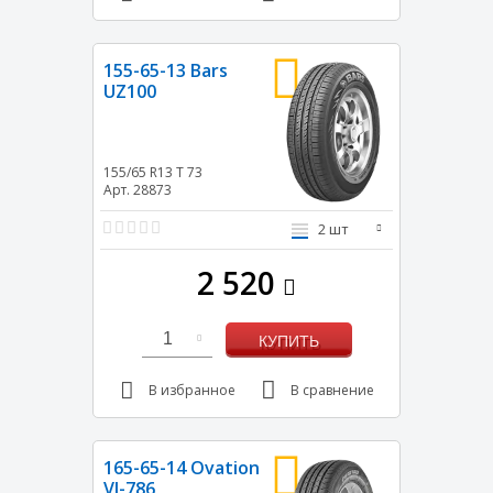
155-65-13 Bars
UZ100
155/65 R13
T
73
Арт. 28873
2 шт
2 520
1
КУПИТЬ
В избранное
В сравнение
165-65-14 Ovation
VI-786