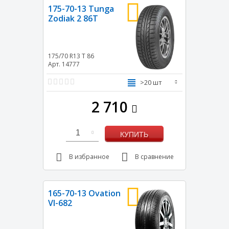
175-70-13 Tunga
Zodiak 2 86T
175/70 R13
T
86
Арт. 14777
>20 шт
2 710
1
КУПИТЬ
В избранное
В сравнение
165-70-13 Ovation
VI-682