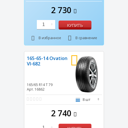
2 730
1
КУПИТЬ
В избранное
В сравнение
165-65-14 Ovation
VI-682
165/65 R14
T
79
Арт. 16862
8 шт
2 740
1