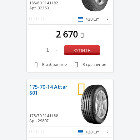
185/60 R14
H
82
Арт. 32360
>20 шт
2 670
1
КУПИТЬ
В избранное
В сравнение
175-70-14 Attar
S01
175/70 R14
H
88
Арт. 29807
>20 шт