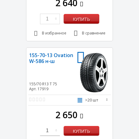
2 640
1
КУПИТЬ
В избранное
В сравнение
155-70-13 Ovation
W-586 н-ш
155/70 R13
T
75
Арт. 17919
>20 шт
2 650
1
КУПИТЬ