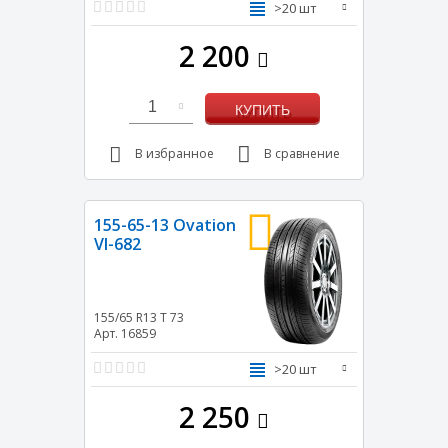
>20 шт
2 200
1
КУПИТЬ
В избранное
В сравнение
155-65-13 Ovation
VI-682
155/65 R13
T
73
Арт. 16859
>20 шт
2 250