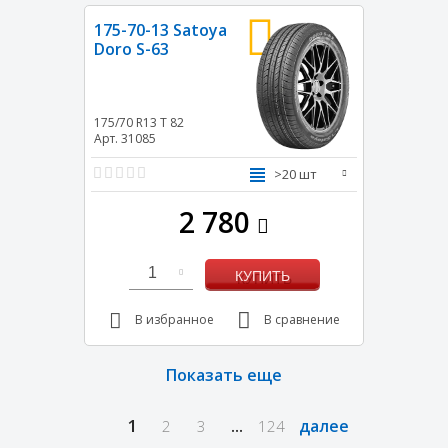
175-70-13 Satoya
Doro S-63
175/70 R13
T
82
Арт. 31085
>20 шт
2 780
1
КУПИТЬ
В избранное
В сравнение
Показать еще
1
...
далее
2
3
124