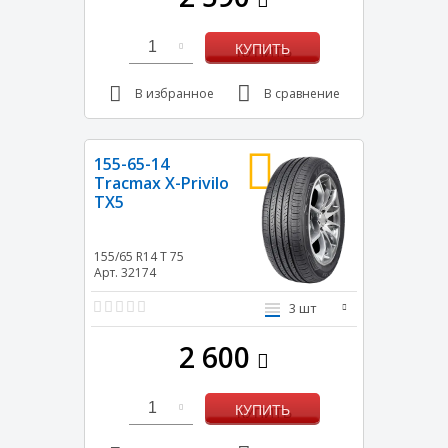
1
КУПИТЬ
В избранное
В сравнение
155-65-14
Tracmax X-Privilo
TX5
155/65 R14
T
75
Арт. 32174
3 шт
2 600
1
КУПИТЬ