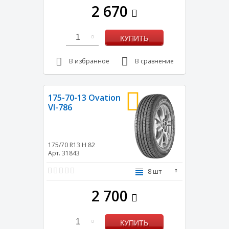
2 670
1
КУПИТЬ
В избранное
В сравнение
175-70-13 Ovation
VI-786
175/70 R13
H
82
Арт. 31843
8 шт
2 700
1
КУПИТЬ