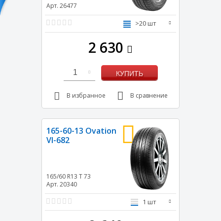
Арт. 26477
>20 шт
2 630
1
КУПИТЬ
В избранное
В сравнение
165-60-13 Ovation
VI-682
165/60 R13
T
73
Арт. 20340
1 шт