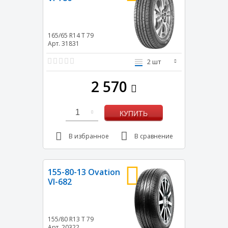
165/65 R14
T
79
Арт. 31831
2 шт
2 570
1
КУПИТЬ
В избранное
В сравнение
155-80-13 Ovation
VI-682
155/80 R13
T
79
Арт. 20322