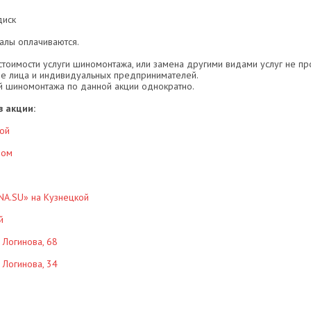
диск
алы оплачиваются.
стоимости услуги шиномонтажа, или замена другими видами услуг не пр
ие лица и индивидуальных предпринимателей.
ой шиномонтажа по данной акции однократно.
 акции:
ой
ном
INA.SU» на Кузнецкой
й
. Логинова, 68
. Логинова, 34