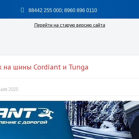
88442 255 000
;
8960 896 0110
Перейти на старую версию сайта
на шины Cordiant и Tunga
раля 2025