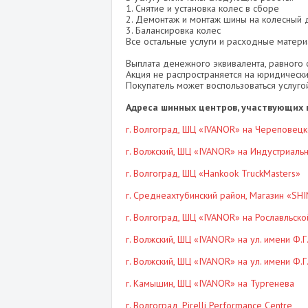
1. Снятие и установка колес в сборе
2. Демонтаж и монтаж шины на колесный 
3. Балансировка колес
Все остальные услуги и расходные матери
Выплата денежного эквивалента, равного 
Акция не распространяется на юридическ
Покупатель может воспользоваться услуг
Адреса шинных центров, участвующих в
г. Волгоград
, ШЦ «IVANOR» на Череповецк
г. Волжский
, ШЦ «IVANOR» на Индустриаль
г. Волгоград
, ШЦ «Hankook TruckMasters»
г. Среднеахтубинский район
, Магазин «SH
г. Волгоград
, ШЦ «IVANOR» на Рославльско
г. Волжский
, ШЦ «IVANOR» на ул. имени Ф.Г
г. Волжский
, ШЦ «IVANOR» на ул. имени Ф.Г
г. Камышин
, ШЦ «IVANOR» на Тургенева
г. Волгоград
, Pirelli Performance Centre