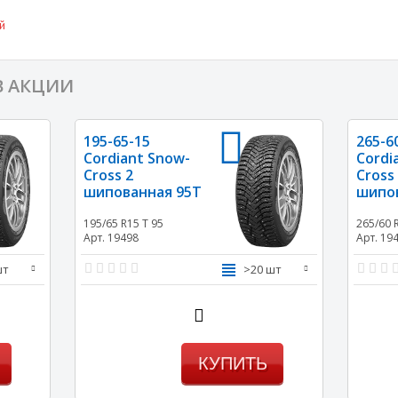
й
В АКЦИИ
195-65-15
265-6
Cordiant Snow-
Cordi
Cross 2
Cross
шипованная 95T
шипов
195/65 R15
T 95
265/60 
Арт. 19498
Арт. 19
шт
>20 шт
КУПИТЬ