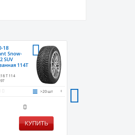
0-18
255-55-18
ant Snow-
Cordiant Snow-
 2 SUV
Cross 2 SUV
анная 114T
шипованная 109T
R18
T 114
255/55 R18
T 109
497
Арт. 19496
>20 шт
КУПИТЬ
КУПИ