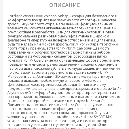
ОПИСАНИЕ
Cordiant Winter Drive 2&nbsp;&nbsp;– создан для безопасного и
комфортного вождения вне зависимости от погоды и качества
дорог. Рисунок протектора, насыщенный функциональными
элементами, сочетает актуальные технологические решения и
опыт Cordiant в разработке шин для сложных условий. Новая
функциональная резиновая смесь эффективна в широком
диапазоне температур на поверхностях с низким сцеплением,
будь то наледь или мокрая дорога.<br /> <br /> Характеристики
протектора / преимущества<br /> <br /> Самоочищаемость.
Направленный рисунок протектора с монолитным ребром,
состоящим из V-образных сегментов, освобождает пятно
контакта.<br /> Сцепление на обледеневшей дороге обеспечено
повышенным числом граней зацепления: ламели с различной
частотой шага, сложные зубчатые контуры шашек для движения
по скользкой дороге и уверенного выезда из колеи.<br />
Манёвренность. Активация 3D-замков в ламелях гарантирует
боковым шашкам необходимую в повороте жёсткость.
Центральная часть протектора, объединённая в систему
полумостами, делает управление предсказуемым и острым.<br />
Акустический комфорт. Рисунок протектора спроектирован из
разноразмерных блоков с переменным шагом, что значительно
снижает характерный для зимних шин шум.<br /> <br />
Примененные технологии<br /> <br /> Contact — увеличенное
пятно контакта повышает коэффициент сцепления с
поверхностью, что позволяет сократить тормозной путь и
улучшить управляемость автомобиля<br /> <br /> SMART-MIX —
уникальная смесь на основе техуглерода и силики, которая
значительно увеличивает сцепление шины с дорогой по
сравнению с обычной резиновой смесью. За счет