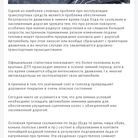
Одной из наиболее сложных проблем при эксплуатации
транспортных средств является проблема обеспечения
безопасности движения в зимнее время года. Езда по скользким и
заснеженным дорогам чревата тем, что при резком повороте,
особенно при малом радиусе закругления и на слишком большой
скорости, экстренном торможении, резком изменении подачи
топлива может произойти прерывание контакта шин с дорогой.
Автомобиль при этом заносит или вообще сбрасывает с траектории
движения, и во многих случаях это заканчивается дорожно-
транспортным происшествием.
Официальная статистика показывает, что более половины всех
крупных ДТП происходит именно в осенне-зимний период, хотя в
это время снижается общая интенсивность движения, т.к. многие
автовладельцы не эксплуатируют свои автомобили.
А причина в том, что укатанный снег и гололед превращают
дорожное покрытие в очень опасное состояние.
Сегодня никто не усомнится в том, что для зимних условий
необходимо оснащать автомобили зимними шинами для
обеспечения улучшения сцепления колес с обледенелой или
заснеженной дорогой.
Основная причина скольжения по льду (будь то шины, наша обувь,
коньки, полозья саней и пр.) состоит в образовании в контакте
тончайшей водяной пленки в результате подтаивания льда от
нагревания при трении. Эта «водичка» существенно снижает