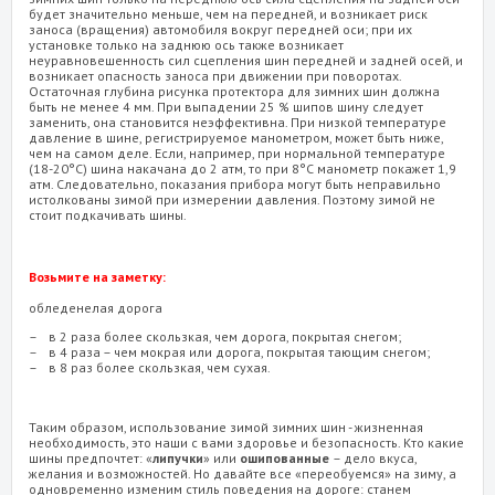
будет значительно меньше, чем на передней, и возникает риск
заноса (вращения) автомобиля вокруг передней оси; при их
установке только на заднюю ось также возникает
неуравновешенность сил сцепления шин передней и задней осей, и
возникает опасность заноса при движении при поворотах.
Остаточная глубина рисунка протектора для зимних шин должна
быть не менее 4 мм. При выпадении 25 % шипов шину следует
заменить, она становится неэффективна. При низкой температуре
давление в шине, регистрируемое манометром, может быть ниже,
чем на самом деле. Если, например, при нормальной температуре
(18-20°С) шина накачана до 2 атм, то при 8°С манометр покажет 1,9
атм. Следовательно, показания прибора могут быть неправильно
истолкованы зимой при измерении давления. Поэтому зимой не
стоит подкачивать шины.
Возьмите на заметку:
обледенелая дорога
в 2 раза более скользкая, чем дорога, покрытая снегом;
в 4 раза – чем мокрая или дорога, покрытая тающим снегом;
в 8 раз более скользкая, чем сухая.
Таким образом, использование зимой зимних шин - жизненная
необходимость, это наши с вами здоровье и безопасность. Кто какие
шины предпочтет: «
липучки
» или
ошипованные
– дело вкуса,
желания и возможностей. Но давайте все «переобуемся» на зиму, а
одновременно изменим стиль поведения на дороге: станем