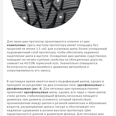
Для таких шин протектор проектируется отлично от шин
нешипуемых
. Здесь выступы протектора имеют площадку без
прорезей не менее 1,5 см2 для установки шипа, более утолщенный
подканавочный слой протектора, чтобы обеспечить надежное
зацепление шипа в выступе. Оснащение шин шипами существенно
повышает их тягово-сцепные свойства на обледенелых дорогах,
снижает на 40-50% тормозной путь. Значительно повышается
безопасность криволинейного движения автомобиля и
сопротивляемость его заносу.
В настоящее время имеется много модификаций шипов, однако в
принципе их разделяют на два основных типа:
однофланцевые
и
двухфланцевые
(
рис. 4
). Для легковых шин преимущественно
применяют
однофланцевые
шипы, однако, все чаще у таких шипов
стали делать стабилизирующий фланец несколько меньшего
диаметра, чем диаметр основного, который препятствует
проникновению между шипом и резиной химических и абразивных
веществ, расшатыванию шипа в гнезде и обеспечивает его
надежное удержание в резине выступа протектора. Шип
характеризуется длиной и диаметром фланца. Для легковых шин