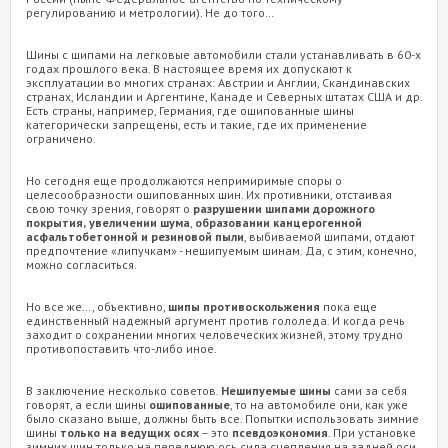
регулированию и метрологии). Не до того…
Шины с шипами на легковые автомобили стали устанавливать в 60-х
годах прошлого века. В настоящее время их допускают к
эксплуатации во многих странах: Австрии и Англии, Скандинавских
странах, Исландии и Аргентине, Канаде и Северных штатах США и др.
Есть страны, например, Германия, где ошипованные шины
категорически запрещены, есть и такие, где их применение
ограничено.
Но сегодня еще продолжаются непримиримые споры о
целесообразности ошипованных шин. Их противники, отстаивая
свою точку зрения, говорят о
разрушении шипами дорожного
покрытия,
увеличении шума
,
образовании канцерогенной
асфальтобетонной и резиновой пыли
, выбиваемой шипами, отдают
предпочтение «липучкам» - нешипуемым шинам. Да, с этим, конечно,
можно согласиться.
Но все же…, объективно,
шипы противоскольжения
пока еще
единственный надежный аргумент против гололеда. И когда речь
заходит о сохранении многих человеческих жизней, этому трудно
противопоставить что-либо иное.
В заключение несколько советов.
Нешипуемые шины
сами за себя
говорят, а если шины
ошипованные
, то на автомобиле они, как уже
было сказано выше, должны быть все. Попытки использовать зимние
шины
только
на ведущих осях
– это
псевдоэкономия
. При установке
зимних шин только на переднюю ось сила сцепления на задней оси