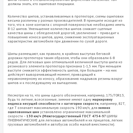
должны знать, кто ошиповал покрышки.
Количество шипов, устанавливаемых в протекторе, схемы ошиповки
весьма различны у разных производителей. В принципе исходят из
того, что в зоне контакта с опорной поверхностью необходимо иметь
8-12 шипов. Уменьшение количества шипов снижает сцепные
качества шины с обледенелой дорогой, увеличение – приводит к
повышению износа шипов, шума, снижению эксплуатационных
характеристик автомобиля при движении по сухой дороге.
Шипы размещают, как правило, в крайних выступах беговой
дорожки протектора таким образом, чтобы они образовали 6-8
рядов. Для легковых шин оптимальной величиной выступа шипа из
резинового элемента протектора признана 1-1,5 мм. При меньшем
выступе снижается эффективность шипов, при большем – на них
действует выворачивающий момент, приводящий к
неравномерному их износу, образованию надрывов резины вокруг
шипов и к последующему их выпадению.
Несмотря на то, что шины одного обозначения, например, 175/70R13,
будь то летние, всесезонные, зимние имеют одну
маркировку
индекса несущей способности
и
категории скорости
, например, 82Т,
где Т означает максимальную скорость 190 км/ч, для
зимних
ошипованных
шин
установлено ограничение максимальной
скорости –
130 км/ч (Межгосударственный ГОСТ 4754-97
ШИНЫ
ПНЕВМАТИЧЕСКИЕ для легковых автомобилей и их прицепов, легких
грузовых автомобилей и автобусов особо малой вместимости).