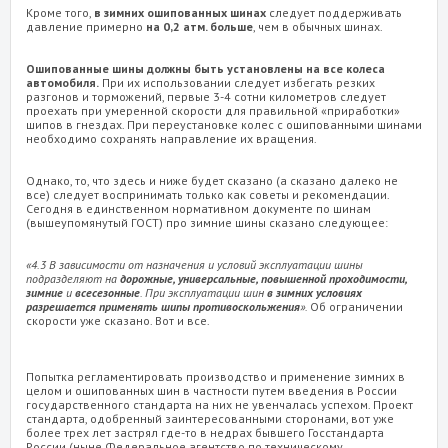
Кроме того,
в зимних ошипованных шинах
следует поддерживать
давление примерно
на 0,2 атм. больше
, чем в обычных шинах.
Ошипованные шины должны быть установлены на все колеса
автомобиля.
При их использовании следует избегать резких
разгонов и торможений, первые 3-4 сотни километров следует
проехать при умеренной скорости для правильной «приработки»
шипов в гнездах. При переустановке колес с ошипованными шинами
необходимо сохранять направление их вращения.
Однако, то, что здесь и ниже будет сказано (а сказано далеко не
все) следует воспринимать только как советы и рекомендации.
Сегодня в единственном нормативном документе по шинам
(вышеупомянутый ГОСТ) про зимние шины сказано следующее:
«
4.3 В зависимости от назначения и условий эксплуатации шины
подразделяют на
дорожные, универсальные, повышенной проходимости,
зимние
и
всесезонные
. При эксплуатации шин
в зимних условиях
разрешается применять шипы противоскольжения
».
Об ограничении
скорости уже сказано. Вот и все.
Попытка регламентировать производство и применение зимних в
целом и ошипованных шин в частности путем введения в России
государственного стандарта на них не увенчалась успехом. Проект
стандарта, одобренный заинтересованными сторонами, вот уже
более трех лет застрял где-то в недрах бывшего Госстандарта
России (ныне Федеральное агентство по техническому