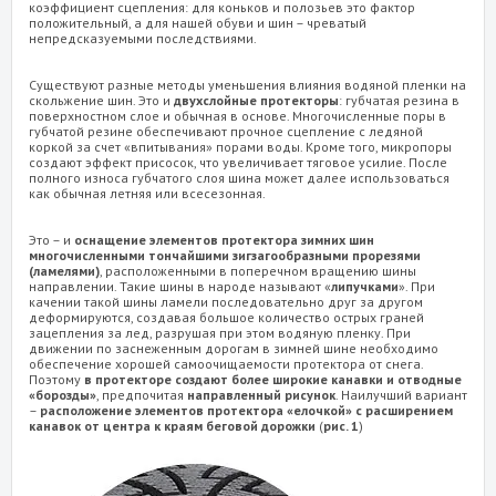
коэффициент сцепления: для коньков и полозьев это фактор
положительный, а для нашей обуви и шин – чреватый
непредсказуемыми последствиями.
Существуют разные методы уменьшения влияния водяной пленки на
скольжение шин. Это и
двухслойные протекторы
: губчатая резина в
поверхностном слое и обычная в основе. Многочисленные поры в
губчатой резине обеспечивают прочное сцепление с ледяной
коркой за счет «впитывания» порами воды. Кроме того, микропоры
создают эффект присосок, что увеличивает тяговое усилие. После
полного износа губчатого слоя шина может далее использоваться
как обычная летняя или всесезонная.
Это – и
оснащение элементов протектора зимних шин
многочисленными тончайшими зигзагообразными прорезями
(ламелями)
, расположенными в поперечном вращению шины
направлении. Такие шины в народе называют «
липучками
». При
качении такой шины ламели последовательно друг за другом
деформируются, создавая большое количество острых граней
зацепления за лед, разрушая при этом водяную пленку. При
движении по заснеженным дорогам в зимней шине необходимо
обеспечение хорошей самоочищаемости протектора от снега.
Поэтому
в протекторе создают более широкие канавки и отводные
«борозды»
, предпочитая
направленный рисунок
. Наилучший вариант
–
расположение элементов протектора «елочкой» с расширением
канавок от центра к краям беговой дорожки
(
рис. 1
)