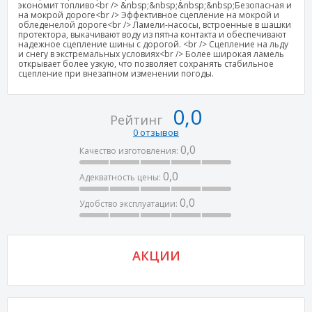
экономит топливо<br /> &nbsp;&nbsp;&nbsp;&nbsp;Безопасная и
на мокрой дороге<br /> Эффективное сцепление на мокрой и
обледенелой дороге<br /> Ламели-насосы, встроенные в шашки
протектора, выкачивают воду из пятна контакта и обеспечивают
надежное сцепление шины с дорогой. <br /> Сцепление на льду
и снегу в экстремальных условиях<br /> Более широкая ламель
открывает более узкую, что позволяет сохранять стабильное
сцепление при внезапном изменении погоды.
0,0
Рейтинг
0 отзывов
0,0
Качество изготовления:
0,0
Адекватность цены:
0,0
Удобство эксплуатации:
АКЦИИ