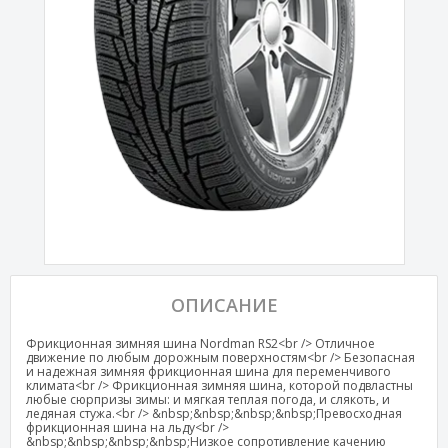
ОПИСАНИЕ
Фрикционная зимняя шина Nordman RS2<br /> Отличное
движение по любым дорожным поверхностям<br /> Безопасная
и надежная зимняя фрикционная шина для переменчивого
климата<br /> Фрикционная зимняя шина, которой подвластны
любые сюрпризы зимы: и мягкая теплая погода, и слякоть, и
ледяная стужа.<br /> &nbsp;&nbsp;&nbsp;&nbsp;Превосходная
фрикционная шина на льду<br />
&nbsp;&nbsp;&nbsp;&nbsp;Низкое сопротивление качению