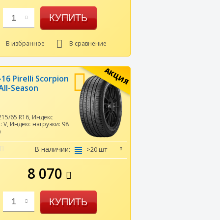
КУПИТЬ
1
В избранное
В сравнение
АКЦИЯ
16 Pirelli Scorpion
All-Season
215/65 R16
,
Индекс
и:
V
,
Индекс нагрузки:
98
0
В наличии:
>20 шт
8 070
КУПИТЬ
1