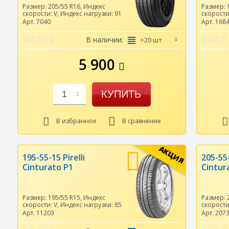
Размер:
205/55 R16
,
Индекс
Размер:
скорости:
V
,
Индекс нагрузки:
91
скорост
Арт. 7040
Арт. 168
В наличии:
>20 шт
5 900
КУПИТЬ
1
В избранное
В сравнение
АКЦИЯ
195-55-15 Pirelli
205-55-
Cinturato P1
Cintur
Размер:
195/55 R15
,
Индекс
Размер:
скорости:
V
,
Индекс нагрузки:
85
скорост
Арт. 11203
Арт. 207