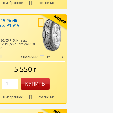
В избранное
В сравнение
АКЦИЯ
15 Pirelli
ato P1 91V
195/65 R15
,
Индекс
и:
V
,
Индекс нагрузки:
91
58
В наличии:
12 шт
5 550
КУПИТЬ
1
В избранное
В сравнение