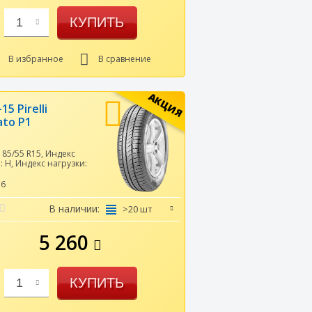
КУПИТЬ
1
В избранное
В сравнение
АКЦИЯ
15 Pirelli
ato P1
185/55 R15
,
Индекс
и:
H
,
Индекс нагрузки:
56
В наличии:
>20 шт
5 260
КУПИТЬ
1