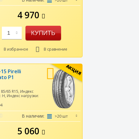
>20 шт
4 970
КУПИТЬ
1
В избранное
В сравнение
АКЦИЯ
15 Pirelli
ato P1
185/65 R15
,
Индекс
и:
H
,
Индекс нагрузки:
04
В наличии:
>20 шт
5 060