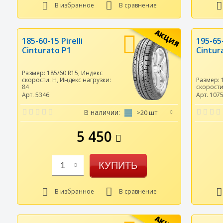
В избранное
В сравнение
АКЦИЯ
185-60-15 Pirelli
195-65-
Cinturato P1
Cintur
Размер:
185/60 R15
,
Индекс
скорости:
H
,
Индекс нагрузки:
Размер:
84
скорост
Арт. 5346
Арт. 107
В наличии:
>20 шт
5 450
КУПИТЬ
1
В избранное
В сравнение