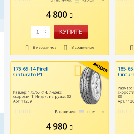
>20 шт
4 800
КУПИТЬ
1
В избранное
В сравнение
АКЦИЯ
175-65-14 Pirelli
185-65-
Cinturato P1
Cintur
Размер:
Размер:
175/65 R14
,
Индекс
скорост
скорости:
T
,
Индекс нагрузки:
82
88
Арт. 11259
Арт. 112
В наличии:
1 шт
4 980