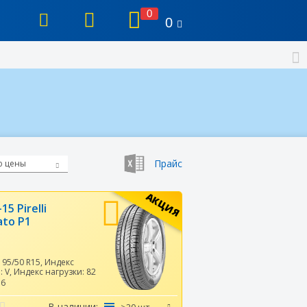
0
0
Прайс
ю цены
АКЦИЯ
15 Pirelli
ato P1
195/50 R15
,
Индекс
и:
V
,
Индекс нагрузки:
82
36
В наличии: