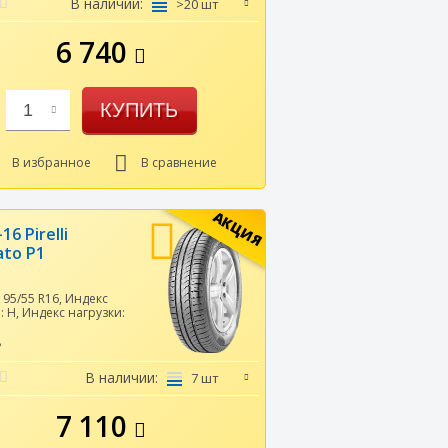
В наличии:
>20 шт
6 740
КУПИТЬ
1
В избранное
В сравнение
АКЦИЯ
16 Pirelli
ato P1
195/55 R16
,
Индекс
и:
H
,
Индекс нагрузки:
8
В наличии:
7 шт
7 110