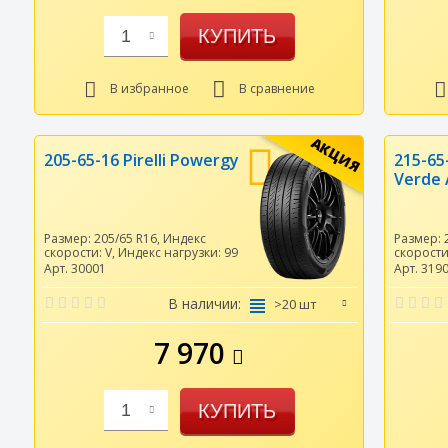
КУПИТЬ
1
В избранное
В сравнение
АКЦИЯ
205-65-16 Pirelli Powergy
215-65-
Verde 
Размер:
205/65 R16
,
Индекс
Размер:
скорости:
V
,
Индекс нагрузки:
99
скорост
Арт. 30001
Арт. 319
В наличии:
>20 шт
7 970
КУПИТЬ
1