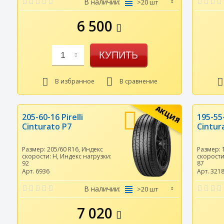
В наличии:
>20 шт
6 500
КУПИТЬ
1
В избранное
В сравнение
АКЦИЯ
205-60-16 Pirelli
195-55-
Cinturato P7
Cintur
Размер:
205/60 R16
,
Индекс
Размер:
скорости:
H
,
Индекс нагрузки:
скорост
92
87
Арт. 6936
Арт. 321
В наличии:
>20 шт
7 020