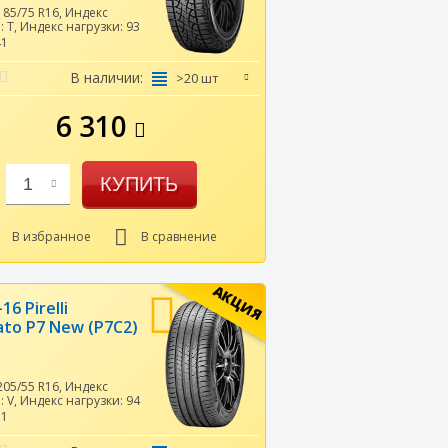
185/75 R16
,
Индекс
и:
T
,
Индекс нагрузки:
93
41
В наличии:
>20 шт
6 310
КУПИТЬ
1
В избранное
В сравнение
АКЦИЯ
16 Pirelli
ato P7 New (P7C2)
205/55 R16
,
Индекс
и:
V
,
Индекс нагрузки:
94
31