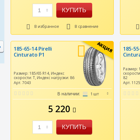
КУПИТЬ
1
В избранное
В сравнение
АКЦИЯ
185-65-14 Pirelli
185-55-
Cinturato P1
Cintur
Размер:
Размер:
185/65 R14
,
Индекс
скорост
скорости:
T
,
Индекс нагрузки:
86
82
Арт. 7043
Арт. 112
В наличии:
1 шт
5 220
КУПИТЬ
1