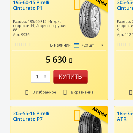
АКЦИЯ
195-60-15 Pirelli
205-55-
Cinturato P1
Cintur
Размер:
195/60 R15
,
Индекс
Размер:
скорости:
H
,
Индекс нагрузки:
скорост
88
91
Арт. 9936
Арт. 112
В наличии:
>20 шт
5 630
КУПИТЬ
1
В избранное
В сравнение
АКЦИЯ
205-55-16 Pirelli
185-75-
Cinturato P7
ATR