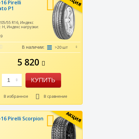
АКЦИЯ
16 Pirelli
ato P1
205/55 R16
,
Индекс
и:
H
,
Индекс нагрузки:
49
В наличии:
>20 шт
5 820
КУПИТЬ
1
В избранное
В сравнение
АКЦИЯ
16 Pirelli Scorpion