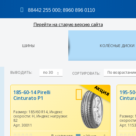
88442 255 000
;
8960 896 0110
Перейти на старую версию сайта
ШИНЫ
КОЛЁСНЫЕ ДИСКИ
ВЫВОДИТЬ:
по 30
По возрастани
СОРТИРОВАТЬ:
АКЦИЯ
185-60-14 Pirelli
195-50-
Cinturato P1
Cintur
Размер:
185/60 R14
,
Индекс
скорости:
H
,
Индекс нагрузки:
Размер:
82
скорост
Арт. 30011
Арт. 115
В наличии: